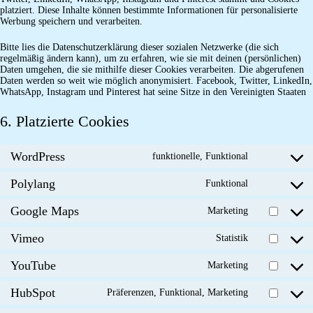
platziert. Diese Inhalte können bestimmte Informationen für personalisierte
Werbung speichern und verarbeiten.
Bitte lies die Datenschutzerklärung dieser sozialen Netzwerke (die sich
regelmäßig ändern kann), um zu erfahren, wie sie mit deinen (persönlichen)
Daten umgehen, die sie mithilfe dieser Cookies verarbeiten. Die abgerufenen
Daten werden so weit wie möglich anonymisiert. Facebook, Twitter, LinkedIn,
WhatsApp, Instagram und Pinterest hat seine Sitze in den Vereinigten Staaten
6. Platzierte Cookies
WordPress
funktionelle, Funktional
Consent
to
Polylang
service
Funktional
Consent
wordpress
to
Google Maps
service
Marketing
Consent
polylang
to
Vimeo
service
Statistik
Consent
google-
to
maps
YouTube
service
Marketing
Consent
vimeo
to
HubSpot
service
Präferenzen, Funktional, Marketing
Consent
youtube
to