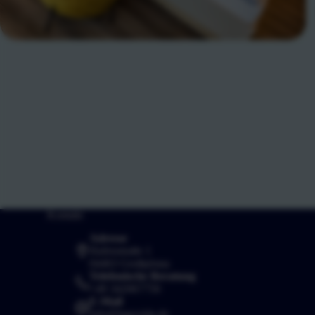
Kontakt
Adresse
Hafenstraße 1
04463 Großpösna
Telefonische Beratung
+49 342067750
E-Mail
info@lagovida.de