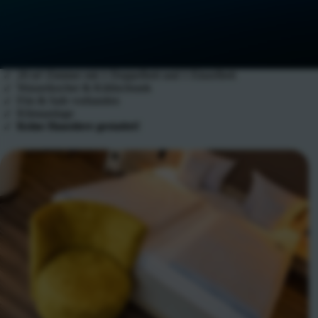
20 m² Zimmer mit 1 Doppelbett und 1 Einzelbett
Wasserkocher & Kühlschrank
Fön & Safe vorhanden
Klimaanlage
Keine Haustiere gestattet!