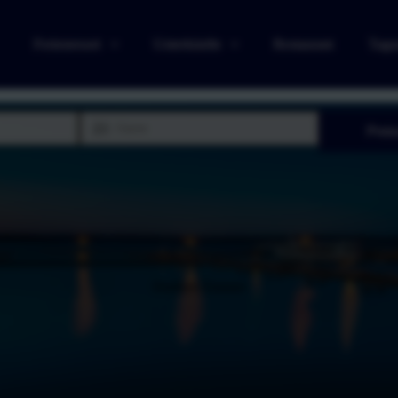
Ferienresort
Unterkünfte
Restaurant
Tagu
Preis
Dreibett Zimmer