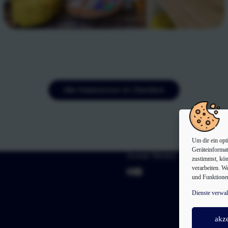
Alle Hotelzimmer im Überblick
Um dir ein opt
Geräteinformat
Soziale Medien
zustimmst, kön
verarbeiten. W
und Funktionen
Dienste verwal
akze